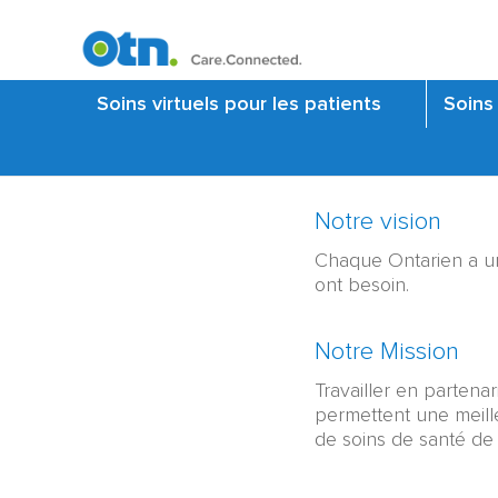
Soins virtuels pour les patients
Soins 
Mission
Notre vision
et
Chaque Ontarien a un 
vision:
ont besoin.
Content
Notre Mission
Travailler en partenar
permettent une meill
de soins de santé de 