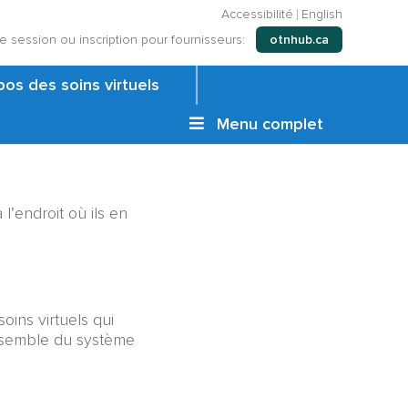
Accessibilité
English
e session ou inscription pour fournisseurs:
otnhub.ca
os des soins virtuels
Menu complet
’endroit où ils en
oins virtuels qui
ensemble du système