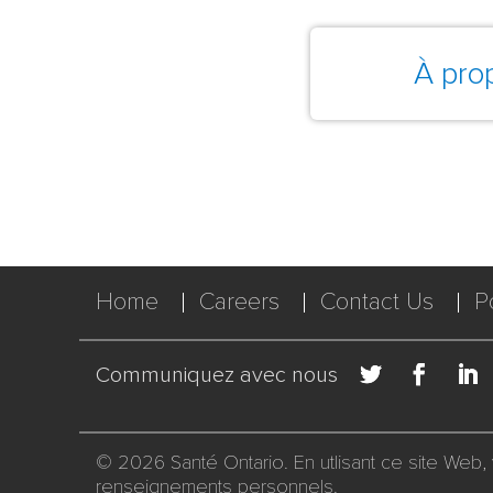
À pro
Home
Careers
Contact Us
P
Communiquez avec nous
© 2026 Santé Ontario. En utlisant ce site Web
renseignements personnels
.