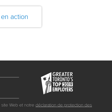
 en action
site Web et notre
déclaration de protection des